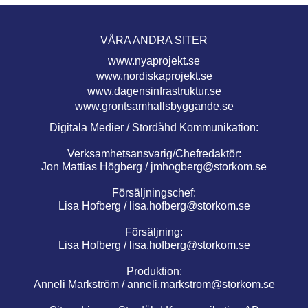
VÅRA ANDRA SITER
www.nyaprojekt.se
www.nordiskaprojekt.se
www.dagensinfrastruktur.se
www.grontsamhallsbyggande.se
Digitala Medier / Stordåhd Kommunikation:
Verksamhetsansvarig/Chefredaktör:
Jon Mattias Högberg /
jmhogberg@storkom.se
Försäljningschef:
Lisa Hofberg /
lisa.hofberg@storkom.se
Försäljning:
Lisa Hofberg /
lisa.hofberg@storkom.se
Produktion:
Anneli Markström /
anneli.markstrom@storkom.se