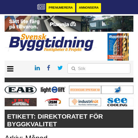
PRENUMERERA
ANNONSERA
START
PRENUMERERA
VÅRA ANDRA MAGASIN
ANNONSERA
KONTAKT
ETIKETT:
DIREKTORATET FÖR
BYGGKVALITET