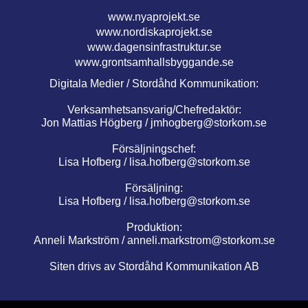
www.nyaprojekt.se
www.nordiskaprojekt.se
www.dagensinfrastruktur.se
www.grontsamhallsbyggande.se
Digitala Medier / Stordåhd Kommunikation:
Verksamhetsansvarig/Chefredaktör:
Jon Mattias Högberg /
jmhogberg@storkom.se
Försäljningschef:
Lisa Hofberg /
lisa.hofberg@storkom.se
Försäljning:
Lisa Hofberg /
lisa.hofberg@storkom.se
Produktion:
Anneli Markström /
anneli.markstrom@storkom.se
Siten drivs av Stordåhd Kommunikation AB