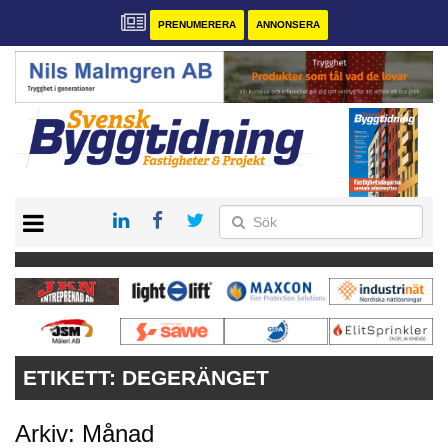
PRENUMERERA
ANNONSERA
START
PRENUMERERA
VÅRA ANDRA MAGASIN
ANNONSERA
KONTAKT
ETIKETT:
DEGERÄNGET
Arkiv: Månad