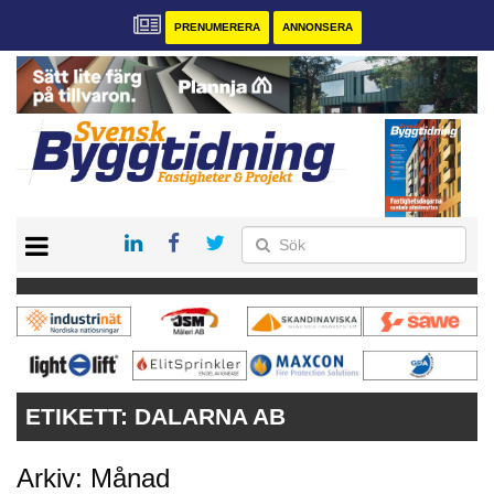
PRENUMERERA
ANNONSERA
START
PRENUMERERA
VÅRA ANDRA MAGASIN
ANNONSERA
KONTAKT
ETIKETT:
DALARNA AB
Arkiv: Månad