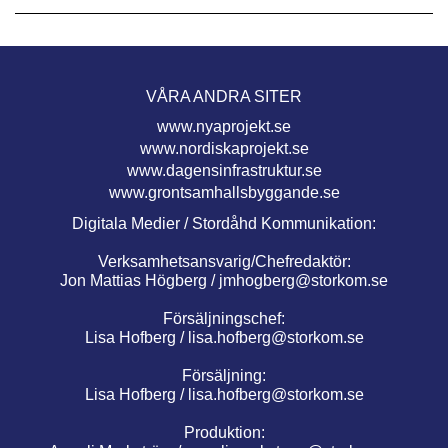
VÅRA ANDRA SITER
www.nyaprojekt.se
www.nordiskaprojekt.se
www.dagensinfrastruktur.se
www.grontsamhallsbyggande.se
Digitala Medier / Stordåhd Kommunikation:
Verksamhetsansvarig/Chefredaktör:
Jon Mattias Högberg /
jmhogberg@storkom.se
Försäljningschef:
Lisa Hofberg /
lisa.hofberg@storkom.se
Försäljning:
Lisa Hofberg /
lisa.hofberg@storkom.se
Produktion: