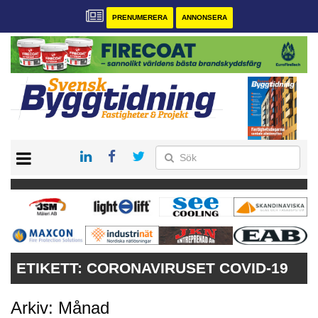
PRENUMERERA
ANNONSERA
START
PRENUMERERA
VÅRA ANDRA MAGASIN
ANNONSERA
KONTAKT
ETIKETT:
CORONAVIRUSET COVID-19
Arkiv: Månad