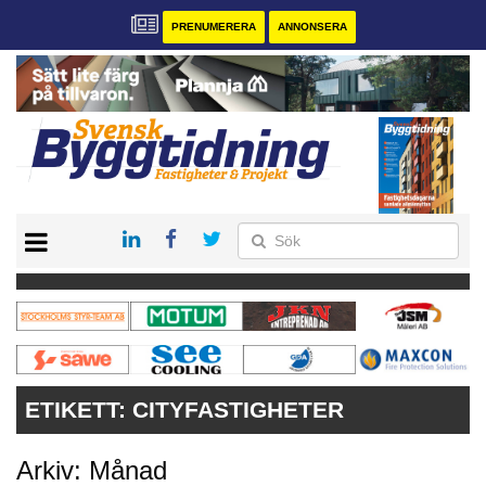
PRENUMERERA
ANNONSERA
START
PRENUMERERA
VÅRA ANDRA MAGASIN
ANNONSERA
KONTAKT
ETIKETT:
CITYFASTIGHETER
Arkiv: Månad