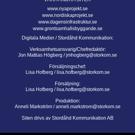
www.nyaprojekt.se
www.nordiskaprojekt.se
www.dagensinfrastruktur.se
www.grontsamhallsbyggande.se
Digitala Medier / Stordåhd Kommunikation:
Verksamhetsansvarig/Chefredaktör:
Jon Mattias Högberg /
jmhogberg@storkom.se
Försäljningschef:
Lisa Hofberg /
lisa.hofberg@storkom.se
Försäljning:
Lisa Hofberg /
lisa.hofberg@storkom.se
Produktion:
Anneli Markström /
anneli.markstrom@storkom.se
Siten drivs av Stordåhd Kommunikation AB