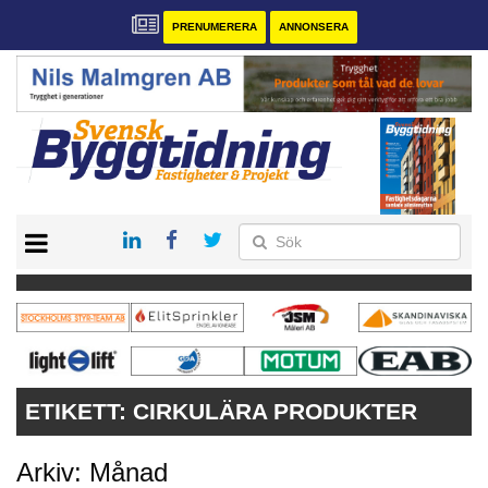
PRENUMERERA
ANNONSERA
START
PRENUMERERA
VÅRA ANDRA MAGASIN
ANNONSERA
KONTAKT
ETIKETT:
CIRKULÄRA PRODUKTER
Arkiv: Månad