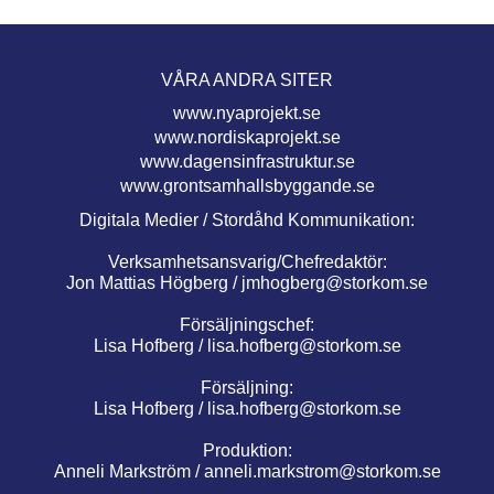
VÅRA ANDRA SITER
www.nyaprojekt.se
www.nordiskaprojekt.se
www.dagensinfrastruktur.se
www.grontsamhallsbyggande.se
Digitala Medier / Stordåhd Kommunikation:
Verksamhetsansvarig/Chefredaktör:
Jon Mattias Högberg /
jmhogberg@storkom.se
Försäljningschef:
Lisa Hofberg /
lisa.hofberg@storkom.se
Försäljning:
Lisa Hofberg /
lisa.hofberg@storkom.se
Produktion:
Anneli Markström /
anneli.markstrom@storkom.se