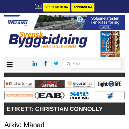
PRENUMERERA
ANNONSERA
START
PRENUMERERA
VÅRA ANDRA MAGASIN
ANNONSERA
KONTAKT
ETIKETT:
CHRISTIAN CONNOLLY
Arkiv: Månad