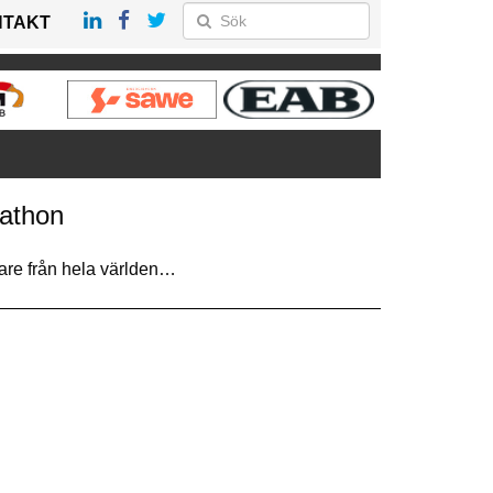
NTAKT
rathon
are från hela världen…