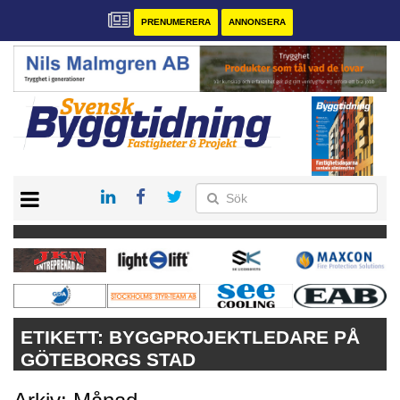
PRENUMERERA
ANNONSERA
START
PRENUMERERA
VÅRA ANDRA MAGASIN
ANNONSERA
KONTAKT
ETIKETT:
BYGGPROJEKTLEDARE PÅ
GÖTEBORGS STAD