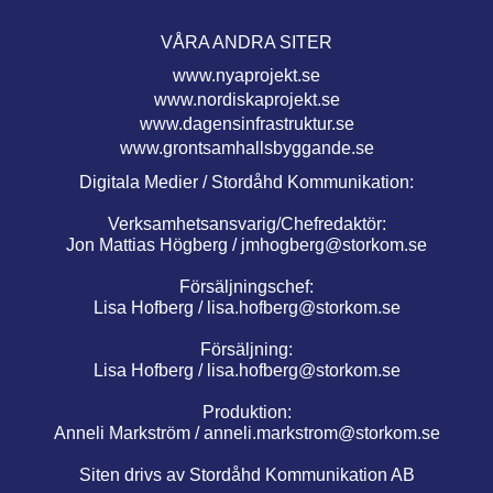
VÅRA ANDRA SITER
www.nyaprojekt.se
www.nordiskaprojekt.se
www.dagensinfrastruktur.se
www.grontsamhallsbyggande.se
Digitala Medier / Stordåhd Kommunikation:
Verksamhetsansvarig/Chefredaktör:
Jon Mattias Högberg /
jmhogberg@storkom.se
Försäljningschef:
Lisa Hofberg /
lisa.hofberg@storkom.se
Försäljning:
Lisa Hofberg /
lisa.hofberg@storkom.se
Produktion:
Anneli Markström /
anneli.markstrom@storkom.se
Siten drivs av Stordåhd Kommunikation AB