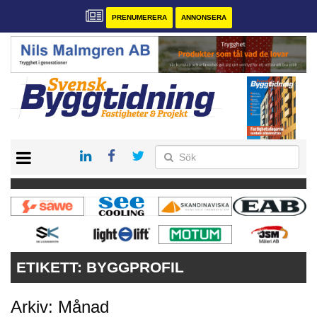
PRENUMERERA
ANNONSERA
START
PRENUMERERA
VÅRA ANDRA MAGASIN
ANNONSERA
KONTAKT
ETIKETT:
BYGGPROFIL
Arkiv: Månad