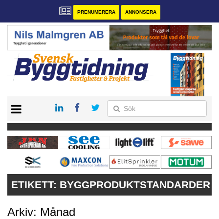
PRENUMERERA
ANNONSERA
START
PRENUMERERA
VÅRA ANDRA MAGASIN
ANNONSERA
KONTAKT
ETIKETT:
BYGGPRODUKTSTANDARDER
Arkiv: Månad