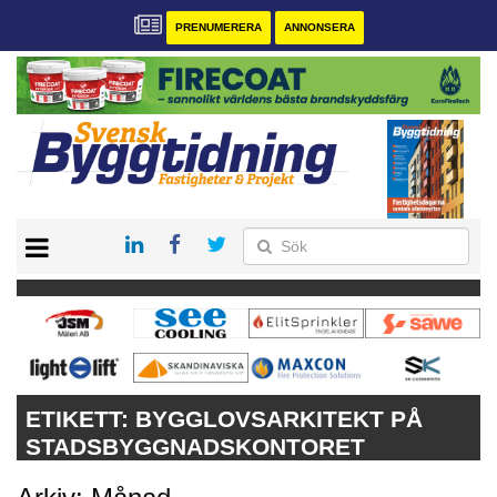
PRENUMERERA
ANNONSERA
START
PRENUMERERA
VÅRA ANDRA MAGASIN
ANNONSERA
KONTAKT
ETIKETT:
BYGGLOVSARKITEKT PÅ
STADSBYGGNADSKONTORET