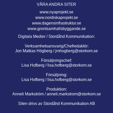
VÅRA ANDRA SITER
www.nyaprojekt.se
www.nordiskaprojekt.se
www.dagensinfrastruktur.se
www.grontsamhallsbyggande.se
Digitala Medier / Stordåhd Kommunikation:
Verksamhetsansvarig/Chefredaktör:
Jon Mattias Högberg /
jmhogberg@storkom.se
Försäljningschef:
Lisa Hofberg /
lisa.hofberg@storkom.se
Försäljning:
Lisa Hofberg /
lisa.hofberg@storkom.se
Produktion:
Anneli Markström /
anneli.markstrom@storkom.se
Siten drivs av Stordåhd Kommunikation AB