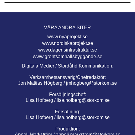
VÅRA ANDRA SITER
www.nyaprojekt.se
www.nordiskaprojekt.se
www.dagensinfrastruktur.se
www.grontsamhallsbyggande.se
Digitala Medier / Stordåhd Kommunikation:
Verksamhetsansvarig/Chefredaktör:
Jon Mattias Högberg /
jmhogberg@storkom.se
Försäljningschef:
Lisa Hofberg /
lisa.hofberg@storkom.se
Försäljning:
Lisa Hofberg /
lisa.hofberg@storkom.se
Produktion:
Anneli Markström /
anneli.markstrom@storkom.se