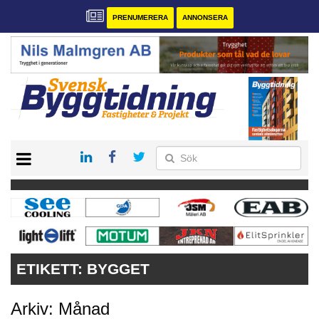
PRENUMERERA
ANNONSERA
START
PRENUMERERA
VÅRA ANDRA MAGASIN
ANNONSERA
KONTAKT
ETIKETT:
BYGGET
Arkiv: Månad