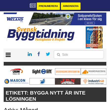
PRENUMERERA
ANNONSERA
START
PRENUMERERA
VÅRA ANDRA MAGASIN
ANNONSERA
KONTAKT
ETIKETT:
BYGGA NYTT ÄR INTE
LÖSNINGEN