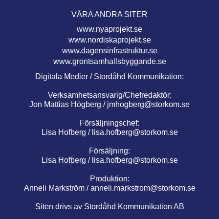
VÅRA ANDRA SITER
www.nyaprojekt.se
www.nordiskaprojekt.se
www.dagensinfrastruktur.se
www.grontsamhallsbyggande.se
Digitala Medier / Stordåhd Kommunikation:
Verksamhetsansvarig/Chefredaktör:
Jon Mattias Högberg /
jmhogberg@storkom.se
Försäljningschef:
Lisa Hofberg /
lisa.hofberg@storkom.se
Försäljning:
Lisa Hofberg /
lisa.hofberg@storkom.se
Produktion:
Anneli Markström /
anneli.markstrom@storkom.se
Siten drivs av Stordåhd Kommunikation AB