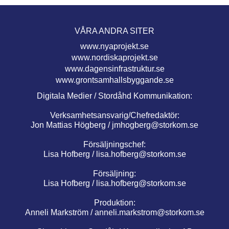
VÅRA ANDRA SITER
www.nyaprojekt.se
www.nordiskaprojekt.se
www.dagensinfrastruktur.se
www.grontsamhallsbyggande.se
Digitala Medier / Stordåhd Kommunikation:
Verksamhetsansvarig/Chefredaktör:
Jon Mattias Högberg /
jmhogberg@storkom.se
Försäljningschef:
Lisa Hofberg /
lisa.hofberg@storkom.se
Försäljning:
Lisa Hofberg /
lisa.hofberg@storkom.se
Produktion:
Anneli Markström /
anneli.markstrom@storkom.se