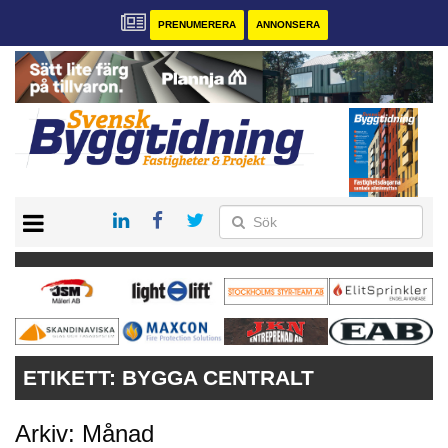
PRENUMERERA
ANNONSERA
START
PRENUMERERA
VÅRA ANDRA MAGASIN
ANNONSERA
KONTAKT
ETIKETT:
BYGGA CENTRALT
Arkiv: Månad