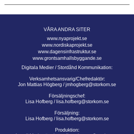
VÅRA ANDRA SITER
www.nyaprojekt.se
www.nordiskaprojekt.se
www.dagensinfrastruktur.se
www.grontsamhallsbyggande.se
Digitala Medier / Stordåhd Kommunikation:
Verksamhetsansvarig/Chefredaktör:
Jon Mattias Högberg /
jmhogberg@storkom.se
Försäljningschef:
Lisa Hofberg /
lisa.hofberg@storkom.se
Försäljning:
Lisa Hofberg /
lisa.hofberg@storkom.se
Produktion: