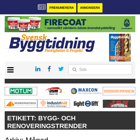
PRENUMERERA
ANNONSERA
START
PRENUMERERA
VÅRA ANDRA MAGASIN
ANNONSERA
KONTAKT
ETIKETT:
BYGG- OCH
RENOVERINGSTRENDER