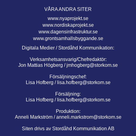
VÅRA ANDRA SITER
www.nyaprojekt.se
www.nordiskaprojekt.se
www.dagensinfrastruktur.se
www.grontsamhallsbyggande.se
Digitala Medier / Stordåhd Kommunikation:
Verksamhetsansvarig/Chefredaktör:
Jon Mattias Högberg /
jmhogberg@storkom.se
Försäljningschef:
Lisa Hofberg /
lisa.hofberg@storkom.se
Försäljning:
Lisa Hofberg /
lisa.hofberg@storkom.se
Produktion:
Anneli Markström /
anneli.markstrom@storkom.se
Siten drivs av Stordåhd Kommunikation AB