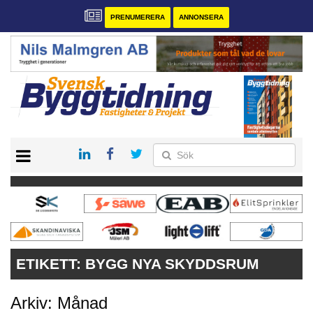
PRENUMERERA
ANNONSERA
START
PRENUMERERA
VÅRA ANDRA MAGASIN
ANNONSERA
KONTAKT
ETIKETT:
BYGG NYA SKYDDSRUM
Arkiv: Månad