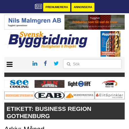
PRENUMERERA
ANNONSERA
START
PRENUMERERA
VÅRA ANDRA MAGASIN
ANNONSERA
KONTAKT
ETIKETT:
BUSINESS REGION
GOTHENBURG