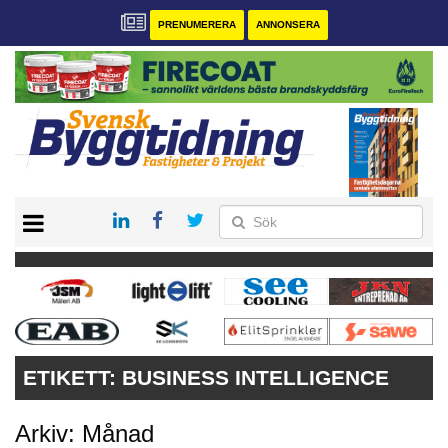
PRENUMERERA
ANNONSERA
START
PRENUMERERA
VÅRA ANDRA MAGASIN
ANNONSERA
KONTAKT
ETIKETT:
BUSINESS INTELLIGENCE
Arkiv: Månad