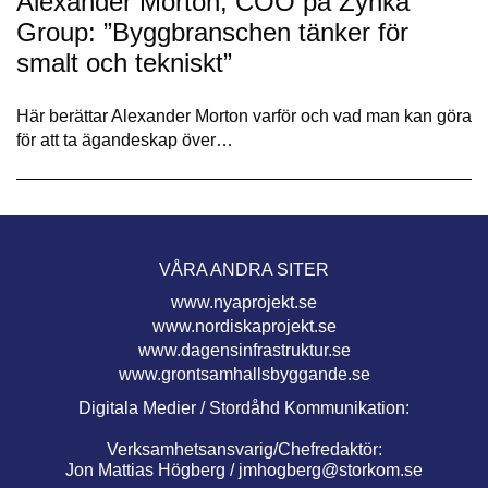
Alexander Morton, COO på Zynka
Group: ”Byggbranschen tänker för
smalt och tekniskt”
Här berättar Alexander Morton varför och vad man kan göra
för att ta ägandeskap över…
VÅRA ANDRA SITER
www.nyaprojekt.se
www.nordiskaprojekt.se
www.dagensinfrastruktur.se
www.grontsamhallsbyggande.se
Digitala Medier / Stordåhd Kommunikation:
Verksamhetsansvarig/Chefredaktör:
Jon Mattias Högberg /
jmhogberg@storkom.se