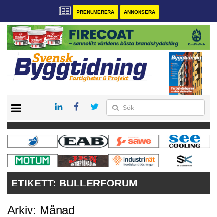
PRENUMERERA
ANNONSERA
START
PRENUMERERA
VÅRA ANDRA MAGASIN
ANNONSERA
KONTAKT
ETIKETT:
BULLERFORUM
Arkiv: Månad