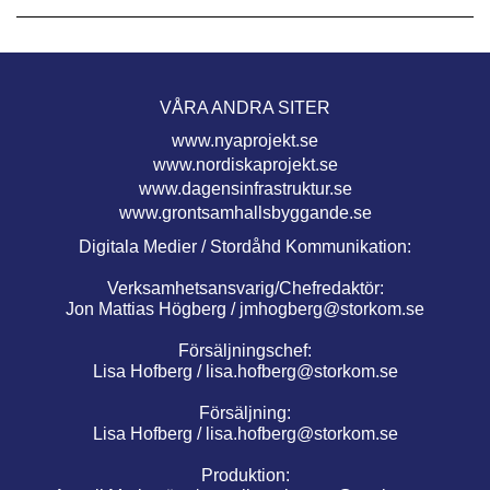
VÅRA ANDRA SITER
www.nyaprojekt.se
www.nordiskaprojekt.se
www.dagensinfrastruktur.se
www.grontsamhallsbyggande.se
Digitala Medier / Stordåhd Kommunikation:
Verksamhetsansvarig/Chefredaktör:
Jon Mattias Högberg /
jmhogberg@storkom.se
Försäljningschef:
Lisa Hofberg /
lisa.hofberg@storkom.se
Försäljning:
Lisa Hofberg /
lisa.hofberg@storkom.se
Produktion: