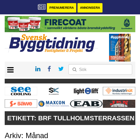
PRENUMERERA
ANNONSERA
START
PRENUMERERA
VÅRA ANDRA MAGASIN
ANNONSERA
KONTAKT
ETIKETT:
BRF TULLHOLMSTERRASSEN
Arkiv: Månad