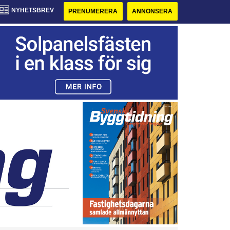
NYHETSBREV
PRENUMERERA
ANNONSERA