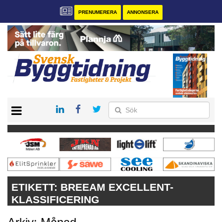
PRENUMERERA
ANNONSERA
START
PRENUMERERA
VÅRA ANDRA MAGASIN
ANNONSERA
KONTAKT
ETIKETT:
BREEAM EXCELLENT-
KLASSIFICERING