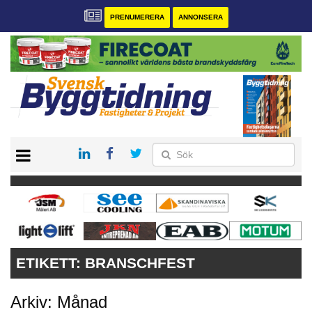
PRENUMERERA
ANNONSERA
START
PRENUMERERA
VÅRA ANDRA MAGASIN
ANNONSERA
KONTAKT
ETIKETT:
BRANSCHFEST
Arkiv: Månad