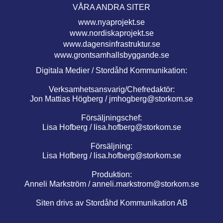
VÅRA ANDRA SITER
www.nyaprojekt.se
www.nordiskaprojekt.se
www.dagensinfrastruktur.se
www.grontsamhallsbyggande.se
Digitala Medier / Stordåhd Kommunikation:
Verksamhetsansvarig/Chefredaktör:
Jon Mattias Högberg /
jmhogberg@storkom.se
Försäljningschef:
Lisa Hofberg /
lisa.hofberg@storkom.se
Försäljning:
Lisa Hofberg /
lisa.hofberg@storkom.se
Produktion:
Anneli Markström /
anneli.markstrom@storkom.se
Siten drivs av Stordåhd Kommunikation AB