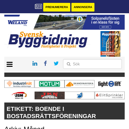
PRENUMERERA
ANNONSERA
START
PRENUMERERA
VÅRA ANDRA MAGASIN
ANNONSERA
KONTAKT
ETIKETT:
BOENDE I
BOSTADSRÄTTSFÖRENINGAR