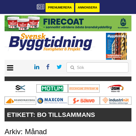
PRENUMERERA
ANNONSERA
START
PRENUMERERA
VÅRA ANDRA MAGASIN
ANNONSERA
KONTAKT
ETIKETT:
BO TILLSAMMANS
Arkiv: Månad