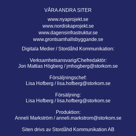
VÅRA ANDRA SITER
www.nyaprojekt.se
www.nordiskaprojekt.se
www.dagensinfrastruktur.se
www.grontsamhallsbyggande.se
Digitala Medier / Stordåhd Kommunikation:
Verksamhetsansvarig/Chefredaktör:
Jon Mattias Högberg /
jmhogberg@storkom.se
Försäljningschef:
Lisa Hofberg /
lisa.hofberg@storkom.se
Försäljning:
Lisa Hofberg /
lisa.hofberg@storkom.se
Produktion:
Anneli Markström /
anneli.markstrom@storkom.se
Siten drivs av Stordåhd Kommunikation AB