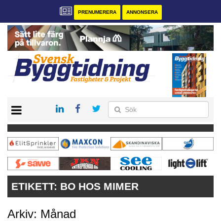
PRENUMERERA
ANNONSERA
START
PRENUMERERA
VÅRA ANDRA MAGASIN
ANNONSERA
KONTAKT
ETIKETT:
BO HOS MIMER
Arkiv: Månad