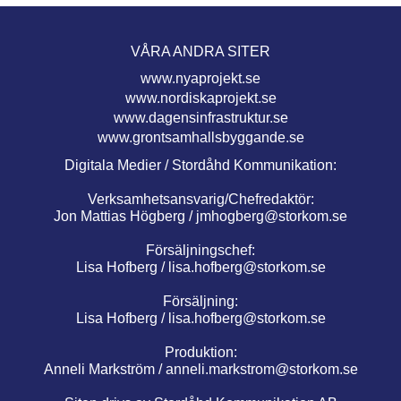
VÅRA ANDRA SITER
www.nyaprojekt.se
www.nordiskaprojekt.se
www.dagensinfrastruktur.se
www.grontsamhallsbyggande.se
Digitala Medier / Stordåhd Kommunikation:
Verksamhetsansvarig/Chefredaktör:
Jon Mattias Högberg /
jmhogberg@storkom.se
Försäljningschef:
Lisa Hofberg /
lisa.hofberg@storkom.se
Försäljning:
Lisa Hofberg /
lisa.hofberg@storkom.se
Produktion:
Anneli Markström /
anneli.markstrom@storkom.se