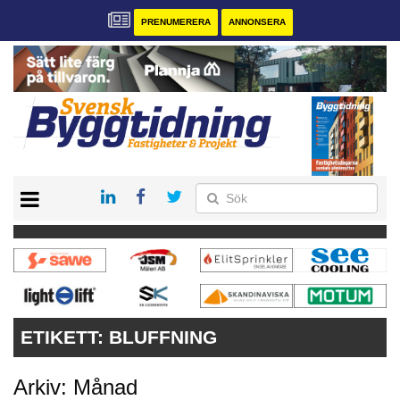
PRENUMERERA
ANNONSERA
START
PRENUMERERA
VÅRA ANDRA MAGASIN
ANNONSERA
KONTAKT
ETIKETT:
BLUFFNING
Arkiv: Månad