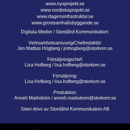
www.nyaprojekt.se
www.nordiskaprojekt.se
www.dagensinfrastruktur.se
www.grontsamhallsbyggande.se
Digitala Medier / Stordåhd Kommunikation:
Verksamhetsansvarig/Chefredaktör:
Jon Mattias Högberg /
jmhogberg@storkom.se
Försäljningschef:
Lisa Hofberg /
lisa.hofberg@storkom.se
Försäljning:
Lisa Hofberg /
lisa.hofberg@storkom.se
Produktion:
Anneli Markström /
anneli.markstrom@storkom.se
Siten drivs av Stordåhd Kommunikation AB