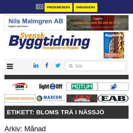
PRENUMERERA
ANNONSERA
START
PRENUMERERA
VÅRA ANDRA MAGASIN
ANNONSERA
KONTAKT
ETIKETT:
BLOMS TRÄ I NÄSSJÖ
Arkiv: Månad