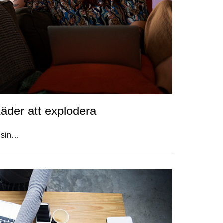
äder att explodera
v sin…