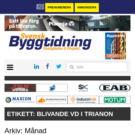
PRENUMERERA
ANNONSERA
START
PRENUMERERA
VÅRA ANDRA MAGASIN
ANNONSERA
KONTAKT
ETIKETT:
BLIVANDE VD I TRIANON
Arkiv: Månad