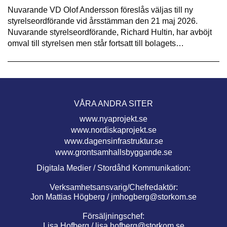
Nuvarande VD Olof Andersson föreslås väljas till ny
styrelseordförande vid årsstämman den 21 maj 2026.
Nuvarande styrelseordförande, Richard Hultin, har avböjt
omval till styrelsen men står fortsatt till bolagets…
VÅRA ANDRA SITER
www.nyaprojekt.se
www.nordiskaprojekt.se
www.dagensinfrastruktur.se
www.grontsamhallsbyggande.se
Digitala Medier / Stordåhd Kommunikation:
Verksamhetsansvarig/Chefredaktör:
Jon Mattias Högberg /
jmhogberg@storkom.se
Försäljningschef:
Lisa Hofberg /
lisa.hofberg@storkom.se