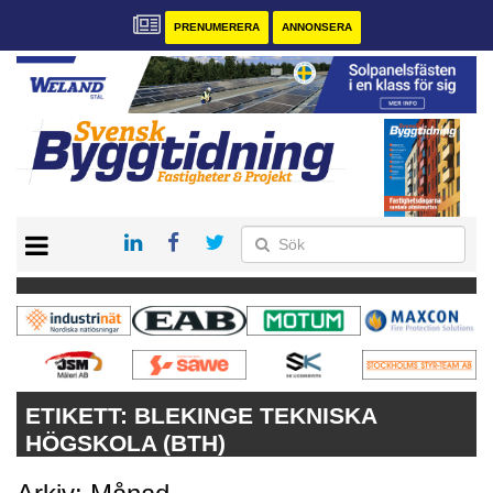
PRENUMERERA
ANNONSERA
START
PRENUMERERA
VÅRA ANDRA MAGASIN
ANNONSERA
KONTAKT
ETIKETT:
BLEKINGE TEKNISKA
HÖGSKOLA (BTH)