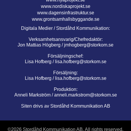
www.nordiskaprojekt.se
www.dagensinfrastruktur.se
www.grontsamhallsbyggande.se
Digitala Medier / Stordåhd Kommunikation:
Verksamhetsansvarig/Chefredaktör:
Jon Mattias Högberg /
jmhogberg@storkom.se
Försäljningschef:
Lisa Hofberg /
lisa.hofberg@storkom.se
Försäljning:
Lisa Hofberg /
lisa.hofberg@storkom.se
Produktion:
Anneli Markström /
anneli.markstrom@storkom.se
Siten drivs av Stordåhd Kommunikation AB
©
2026 Stordåhd Kommunikation AB, All rights reserved.