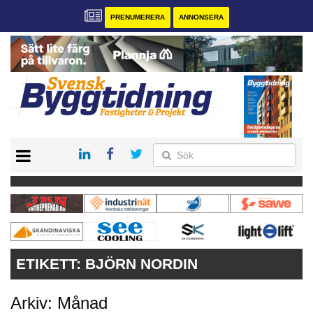
PRENUMERERA
ANNONSERA
START
PRENUMERERA
VÅRA ANDRA MAGASIN
ANNONSERA
KONTAKT
ETIKETT:
BJÖRN NORDIN
Arkiv: Månad