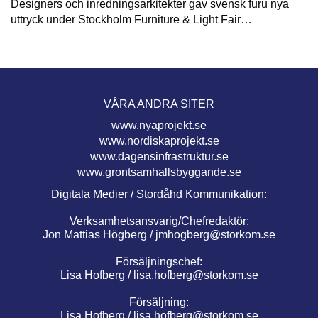
Designers och inredningsarkitekter gav svensk furu nya
uttryck under Stockholm Furniture & Light Fair…
VÅRA ANDRA SITER
www.nyaprojekt.se
www.nordiskaprojekt.se
www.dagensinfrastruktur.se
www.grontsamhallsbyggande.se
Digitala Medier / Stordåhd Kommunikation:
Verksamhetsansvarig/Chefredaktör:
Jon Mattias Högberg /
jmhogberg@storkom.se
Försäljningschef:
Lisa Hofberg /
lisa.hofberg@storkom.se
Försäljning:
Lisa Hofberg /
lisa.hofberg@storkom.se