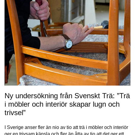
Ny undersökning från Svenskt Trä: ”Trä
i möbler och interiör skapar lugn och
trivsel”
I Sverige anser fler än nio av tio att trä i möbler och interiör
ger en trivsam känsla och fler än åtta av tio att det ger ett