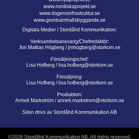
www.nordiskaprojekt.se
www.dagensinfrastruktur.se
www.grontsamhallsbyggande.se
Digitala Medier / Stordåhd Kommunikation:
Verksamhetsansvarig/Chefredaktör:
Jon Mattias Högberg /
jmhogberg@storkom.se
Försäljningschef:
Lisa Hofberg /
lisa.hofberg@storkom.se
Försäljning:
Lisa Hofberg /
lisa.hofberg@storkom.se
Produktion:
Anneli Markström /
anneli.markstrom@storkom.se
Siten drivs av Stordåhd Kommunikation AB
©
2026 Stordåhd Kommunikation AB, All rights reserved.