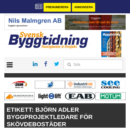
PRENUMERERA
ANNONSERA
START
PRENUMERERA
VÅRA ANDRA MAGASIN
ANNONSERA
KONTAKT
ETIKETT:
BJÖRN ADLER
BYGGPROJEKTLEDARE FÖR
SKÖVDEBOSTÄDER