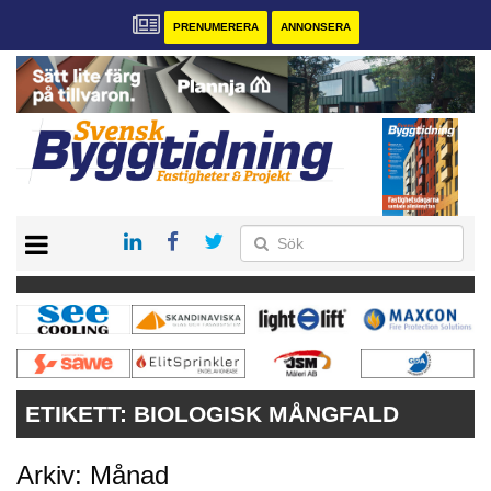
PRENUMERERA
ANNONSERA
START
PRENUMERERA
VÅRA ANDRA MAGASIN
ANNONSERA
KONTAKT
ETIKETT:
BIOLOGISK MÅNGFALD
Arkiv: Månad