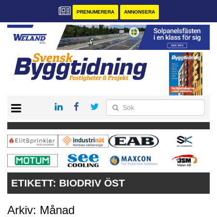
PRENUMERERA
ANNONSERA
START
PRENUMERERA
VÅRA ANDRA MAGASIN
ANNONSERA
KONTAKT
ETIKETT:
BIODRIV ÖST
Arkiv: Månad