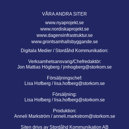
VÅRA ANDRA SITER
www.nyaprojekt.se
www.nordiskaprojekt.se
www.dagensinfrastruktur.se
www.grontsamhallsbyggande.se
Digitala Medier / Stordåhd Kommunikation:
Verksamhetsansvarig/Chefredaktör:
Jon Mattias Högberg /
jmhogberg@storkom.se
Försäljningschef:
Lisa Hofberg /
lisa.hofberg@storkom.se
Försäljning:
Lisa Hofberg /
lisa.hofberg@storkom.se
Produktion:
Anneli Markström /
anneli.markstrom@storkom.se
Siten drivs av Stordåhd Kommunikation AB