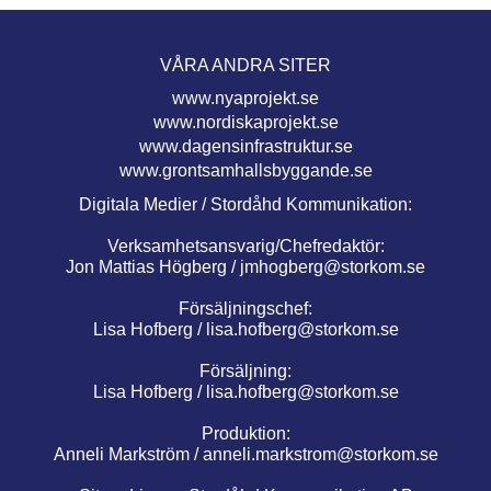
VÅRA ANDRA SITER
www.nyaprojekt.se
www.nordiskaprojekt.se
www.dagensinfrastruktur.se
www.grontsamhallsbyggande.se
Digitala Medier / Stordåhd Kommunikation:
Verksamhetsansvarig/Chefredaktör:
Jon Mattias Högberg /
jmhogberg@storkom.se
Försäljningschef:
Lisa Hofberg /
lisa.hofberg@storkom.se
Försäljning:
Lisa Hofberg /
lisa.hofberg@storkom.se
Produktion:
Anneli Markström /
anneli.markstrom@storkom.se