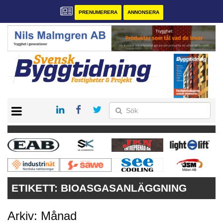
PRENUMERERA
ANNONSERA
START
PRENUMERERA
VÅRA ANDRA MAGASIN
ANNONSERA
KONTAKT
ETIKETT:
BIOASGASANLÄGGNING
Arkiv: Månad