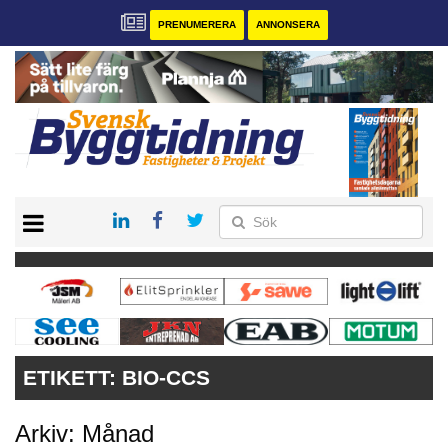
PRENUMERERA
ANNONSERA
START
PRENUMERERA
VÅRA ANDRA MAGASIN
ANNONSERA
KONTAKT
ETIKETT:
BIO-CCS
Arkiv: Månad