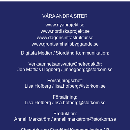
VÅRA ANDRA SITER
www.nyaprojekt.se
www.nordiskaprojekt.se
www.dagensinfrastruktur.se
www.grontsamhallsbyggande.se
Digitala Medier / Stordåhd Kommunikation:
Verksamhetsansvarig/Chefredaktör:
Jon Mattias Högberg /
jmhogberg@storkom.se
Försäljningschef:
Lisa Hofberg /
lisa.hofberg@storkom.se
Försäljning:
Lisa Hofberg /
lisa.hofberg@storkom.se
Produktion:
Anneli Markström /
anneli.markstrom@storkom.se