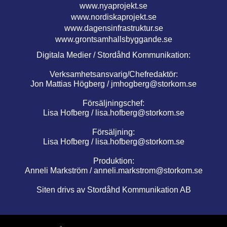
www.nyaprojekt.se
www.nordiskaprojekt.se
www.dagensinfrastruktur.se
www.grontsamhallsbyggande.se
Digitala Medier / Stordåhd Kommunikation:
Verksamhetsansvarig/Chefredaktör:
Jon Mattias Högberg /
jmhogberg@storkom.se
Försäljningschef:
Lisa Hofberg /
lisa.hofberg@storkom.se
Försäljning:
Lisa Hofberg /
lisa.hofberg@storkom.se
Produktion:
Anneli Markström /
anneli.markstrom@storkom.se
Siten drivs av Stordåhd Kommunikation AB