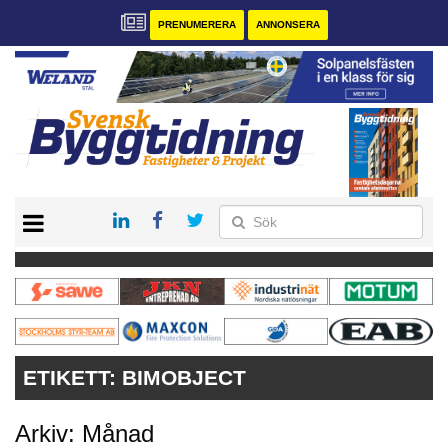
PRENUMERERA
ANNONSERA
START
PRENUMERERA
VÅRA ANDRA MAGASIN
ANNONSERA
KONTAKT
ETIKETT:
BIMOBJECT
Arkiv: Månad