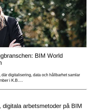
byggbranschen: BIM World
n
är digitalisering, data och hållbarhet samlar
mber i K.B….
, digitala arbetsmetoder på BIM