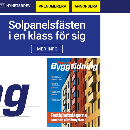
NYHETSBREV
PRENUMERERA
ANNONSERA