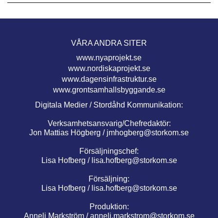
VÅRA ANDRA SITER
www.nyaprojekt.se
www.nordiskaprojekt.se
www.dagensinfrastruktur.se
www.grontsamhallsbyggande.se
Digitala Medier / Stordåhd Kommunikation:
Verksamhetsansvarig/Chefredaktör:
Jon Mattias Högberg /
jmhogberg@storkom.se
Försäljningschef:
Lisa Hofberg /
lisa.hofberg@storkom.se
Försäljning:
Lisa Hofberg /
lisa.hofberg@storkom.se
Produktion:
Anneli Markström /
anneli.markstrom@storkom.se