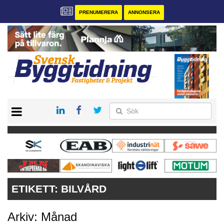
PRENUMERERA
ANNONSERA
START
PRENUMERERA
VÅRA ANDRA MAGASIN
ANNONSERA
KONTAKT
ETIKETT:
BILVÅRD
Arkiv: Månad