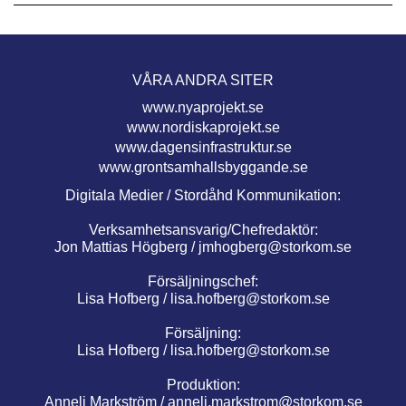
VÅRA ANDRA SITER
www.nyaprojekt.se
www.nordiskaprojekt.se
www.dagensinfrastruktur.se
www.grontsamhallsbyggande.se
Digitala Medier / Stordåhd Kommunikation:
Verksamhetsansvarig/Chefredaktör:
Jon Mattias Högberg /
jmhogberg@storkom.se
Försäljningschef:
Lisa Hofberg /
lisa.hofberg@storkom.se
Försäljning:
Lisa Hofberg /
lisa.hofberg@storkom.se
Produktion:
Anneli Markström /
anneli.markstrom@storkom.se