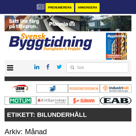
PRENUMERERA
ANNONSERA
START
PRENUMERERA
VÅRA ANDRA MAGASIN
ANNONSERA
KONTAKT
ETIKETT:
BILUNDERHÅLL
Arkiv: Månad