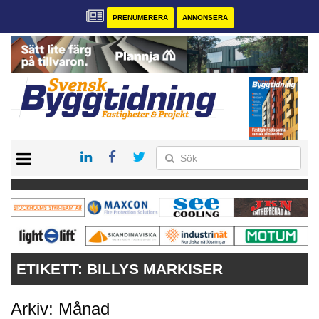
PRENUMERERA
ANNONSERA
START
PRENUMERERA
VÅRA ANDRA MAGASIN
ANNONSERA
KONTAKT
ETIKETT:
BILLYS MARKISER
Arkiv: Månad