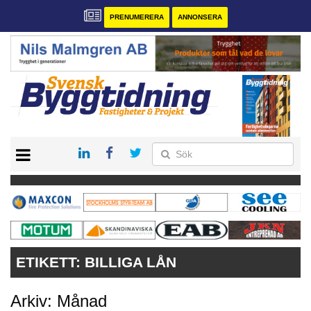
PRENUMERERA
ANNONSERA
START
PRENUMERERA
VÅRA ANDRA MAGASIN
ANNONSERA
KONTAKT
ETIKETT:
BILLIGA LÅN
Arkiv: Månad