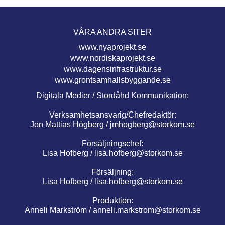
VÅRA ANDRA SITER
www.nyaprojekt.se
www.nordiskaprojekt.se
www.dagensinfrastruktur.se
www.grontsamhallsbyggande.se
Digitala Medier / Stordåhd Kommunikation:
Verksamhetsansvarig/Chefredaktör:
Jon Mattias Högberg /
jmhogberg@storkom.se
Försäljningschef:
Lisa Hofberg /
lisa.hofberg@storkom.se
Försäljning:
Lisa Hofberg /
lisa.hofberg@storkom.se
Produktion:
Anneli Markström /
anneli.markstrom@storkom.se