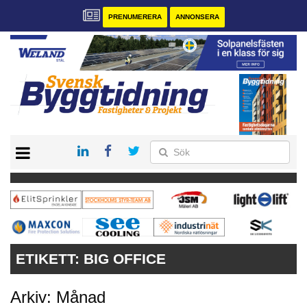
PRENUMERERA
ANNONSERA
START
PRENUMERERA
VÅRA ANDRA MAGASIN
ANNONSERA
KONTAKT
ETIKETT:
BIG OFFICE
Arkiv: Månad