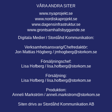
VÅRA ANDRA SITER
www.nyaprojekt.se
www.nordiskaprojekt.se
www.dagensinfrastruktur.se
www.grontsamhallsbyggande.se
Digitala Medier / Stordåhd Kommunikation:
Verksamhetsansvarig/Chefredaktör:
Jon Mattias Högberg /
jmhogberg@storkom.se
Försäljningschef:
Lisa Hofberg /
lisa.hofberg@storkom.se
Försäljning:
Lisa Hofberg /
lisa.hofberg@storkom.se
Produktion:
Anneli Markström /
anneli.markstrom@storkom.se
Siten drivs av Stordåhd Kommunikation AB