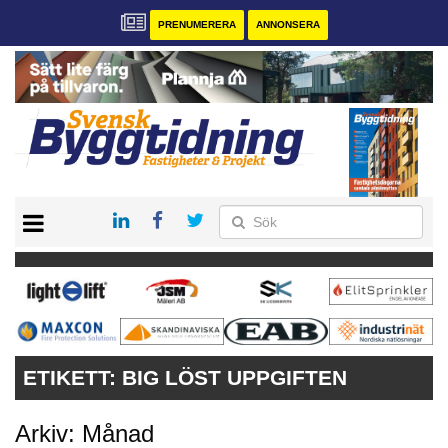
PRENUMERERA
ANNONSERA
START
PRENUMERERA
VÅRA ANDRA MAGASIN
ANNONSERA
KONTAKT
ETIKETT:
BIG LÖST UPPGIFTEN
Arkiv: Månad