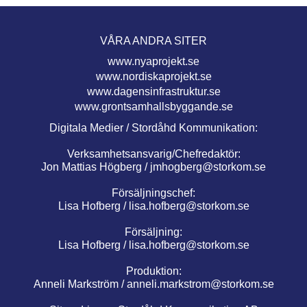
VÅRA ANDRA SITER
www.nyaprojekt.se
www.nordiskaprojekt.se
www.dagensinfrastruktur.se
www.grontsamhallsbyggande.se
Digitala Medier / Stordåhd Kommunikation:
Verksamhetsansvarig/Chefredaktör:
Jon Mattias Högberg /
jmhogberg@storkom.se
Försäljningschef:
Lisa Hofberg /
lisa.hofberg@storkom.se
Försäljning:
Lisa Hofberg /
lisa.hofberg@storkom.se
Produktion:
Anneli Markström /
anneli.markstrom@storkom.se