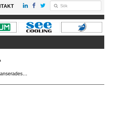
NTAKT
A
 lanserades…