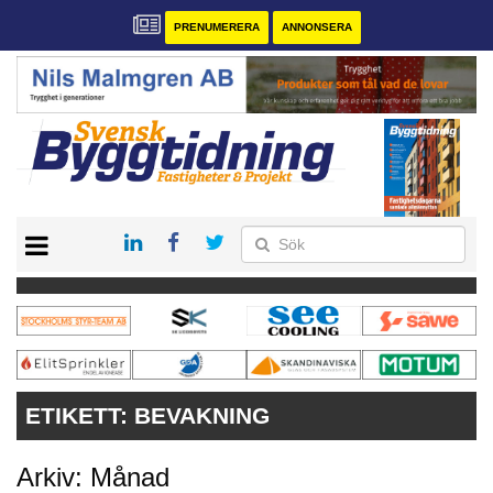
PRENUMERERA
ANNONSERA
START
PRENUMERERA
VÅRA ANDRA MAGASIN
ANNONSERA
KONTAKT
ETIKETT:
BEVAKNING
Arkiv: Månad