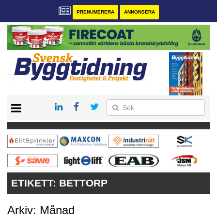
PRENUMERERA
ANNONSERA
START
PRENUMERERA
VÅRA ANDRA MAGASIN
ANNONSERA
KONTAKT
ETIKETT:
BETTORP
Arkiv: Månad