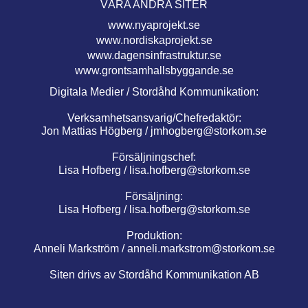
VÅRA ANDRA SITER
www.nyaprojekt.se
www.nordiskaprojekt.se
www.dagensinfrastruktur.se
www.grontsamhallsbyggande.se
Digitala Medier / Stordåhd Kommunikation:
Verksamhetsansvarig/Chefredaktör:
Jon Mattias Högberg /
jmhogberg@storkom.se
Försäljningschef:
Lisa Hofberg /
lisa.hofberg@storkom.se
Försäljning:
Lisa Hofberg /
lisa.hofberg@storkom.se
Produktion:
Anneli Markström /
anneli.markstrom@storkom.se
Siten drivs av Stordåhd Kommunikation AB